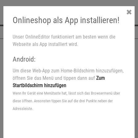
✖
Onlineshop als App installieren!
Navigation
Unser OnlineEditor funktioniert am besten wenn die
Webseite als App installiert wird.
Android:
Um diese Web-App zum Home-Bildschirm hinzuzufügen,
öffnen Sie das Menü und tippen dann auf
Zum
Startbildschirm hinzufügen
Wenn Ihr Gerät eine Menütaste hat, lässt sich das Browsermenü über
diese öffnen. Ansonsten tippen Sie auf die drei Punkte neben der
Adressleiste.