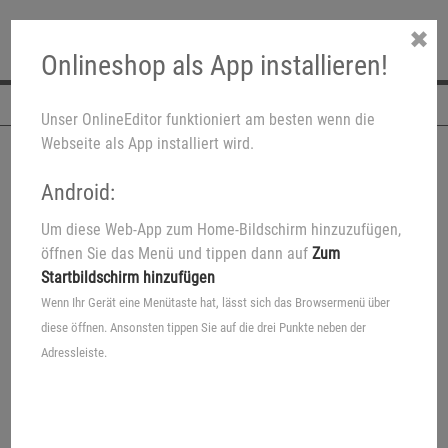
✖
Onlineshop als App installieren!
Navigation
Unser OnlineEditor funktioniert am besten wenn die
Webseite als App installiert wird.
Android:
Um diese Web-App zum Home-Bildschirm hinzuzufügen,
öffnen Sie das Menü und tippen dann auf
Zum
Startbildschirm hinzufügen
Wenn Ihr Gerät eine Menütaste hat, lässt sich das Browsermenü über
diese öffnen. Ansonsten tippen Sie auf die drei Punkte neben der
Adressleiste.