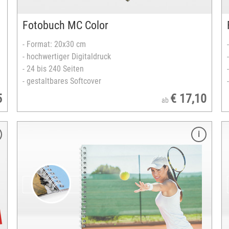
Querformat
versandfertig in 3-5 Tagen
Fotobuch MC Color
- Format: 20x30 cm
- hochwertiger Digitaldruck
- 24 bis 240 Seiten
- gestaltbares Softcover
5
€ 17,10
ab
Merkmale
Format: 20x30 cm
ausgearbeitet auf Laserdruckpapier
FSC®-zertifiziertes Europapier
24 bis 80 Seiten
Spiralbindung
transparentes Titelblatt
stabiles Rückblatt aus Karton