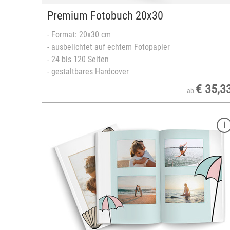
versandfertig in 3-5 Tagen
Premium Fotobuch 20x30
- Format: 20x30 cm
- ausbelichtet auf echtem Fotopapier
- 24 bis 120 Seiten
- gestaltbares Hardcover
€ 35,3
ab
Merkmale
Format: 20x30 cm
hochwertiger Digitaldruck
FSC®-zertifiziertes Europapier
ckiert
24 bis 240 Seiten
Klebebindung
gestaltbares Softcover
zahlreiche Designvorlagen verfügbar