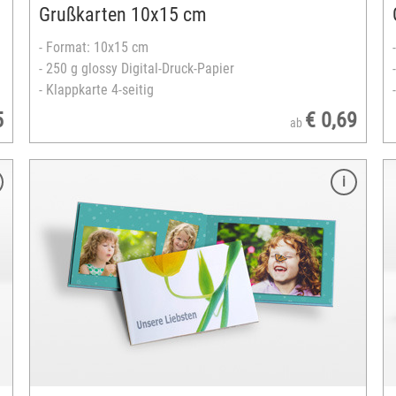
Grußkarten 10x15 cm
- Format: 10x15 cm
- 250 g glossy Digital-Druck-Papier
- Klappkarte 4-seitig
5
€ 0,69
ab
Merkmale
Format: 20x20 cm
ausbelichtet auf echtem Fotopapier
Einband: matt foliert oder glänzend lackiert
spezielle Leporello-Bindung
24 bis 120 Seiten
gestaltbares Hardcover
zahlreiche Designvorlagen verfügbar
versandfertig in 3-5 Tagen