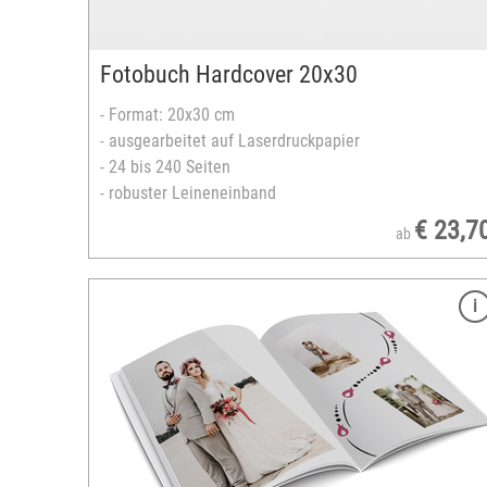
Querformat
versandfertig in 3-5 Tagen
Fotobuch Hardcover 20x30
- Format: 20x30 cm
- ausgearbeitet auf Laserdruckpapier
- 24 bis 240 Seiten
- robuster Leineneinband
€ 23,7
ab