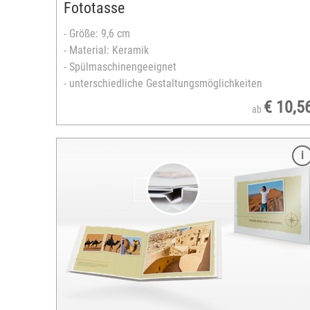
Fototasse
ld)
 cm
- Größe: 9,6 cm
,5 cm
- Material: Keramik
der)
- Spülmaschinengeeignet
- unterschiedliche Gestaltungsmöglichkeiten
€ 10,5
ab
Merkmale
Format: 20x30 cm
ausbelichtet auf echtem Fotopapier
ckiert
Oberfläche: matt
Layflat-Bindung
24 bis 120 Seiten
gestaltbares Softcover
zahlreiche Designvorlagen verfügbar
Hochformat