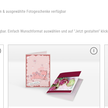
ten & ausgewählte Fotogeschenke verfügbar
gbar. Einfach Wunschformat auswählen und auf "Jetzt gestalten" klicke
Merkmale
Format: 10 x 18 cm
ausbelichtet auf echtem Fotopapier
Hoch- oder Querformat
Oberfläche: glanz
en
unterschiedliche Vorlagen verfügbar
Mindestbestellmenge: 10 Stück
inkl. passendem Kuvert
optional mit automatischer Korrektur
versandfertig in 3-5 Tagen