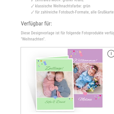
🗸 klassische Weihnachtsfarbe: grün
🗸 für zahlreiche Fotobuch-Formate, alle Grußkar
Verfügbar für:
Diese Designvorlage ist für folgende Fotoprodukte verfü
"Weihnachten".
Merkmale
Format: 10x15 cm
apier
Material: 250 g glossy Digital-Druck-Papier
inkl. passendem Kuvert
fügbar
Verschiedene Layouts & Vorlagen verfügbar
en weißen
Druckbedingt besitzen die Karten einen weiß
Rand