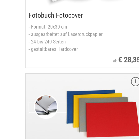
Hochformat
versandfertig in 3-5 Tagen
Fotobuch Fotocover
- Format: 20x30 cm
- ausgearbeitet auf Laserdruckpapier
- 24 bis 240 Seiten
- gestaltbares Hardcover
€ 28,3
ab
Merkmale
Format: 13x18 cm
ausgearbeitet auf Laserdruckpapier
FSC®-zertifiziertes Europapier
16 bis 80 Seiten
Spiralbindung
er
transparentes Titelblatt
blau
stabiles Rückblatt aus Karton