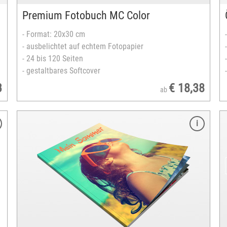
Farben Nappaleder: rot, schwarz, creme und
Premium Fotobuch MC Color
cognac
Ledereinband auf Wunsch bestickbar
- Format: 20x30 cm
Jeanscover mit Tasche
- ausbelichtet auf echtem Fotopapier
zahlreiche Designvorlagen verfügbar
- 24 bis 120 Seiten
versandfertig in 3-5 Tagen
- gestaltbares Softcover
3
€ 18,38
ab
Merkmale
Format: 13x18 cm
ausgearbeitet auf Laserdruckpapier
FSC®-zertifiziertes Europapier
ab 16 Seiten
Klebe- oder Spiralbindung
Leineneinband
Einband Farben: rot, gelb, silber oder blau