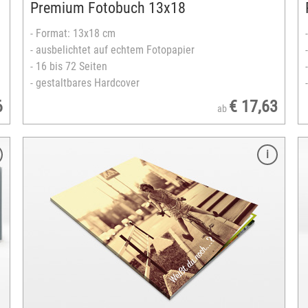
Premium Fotobuch 13x18
- Format: 13x18 cm
- ausbelichtet auf echtem Fotopapier
- 16 bis 72 Seiten
- gestaltbares Hardcover
6
€ 17,63
ab
Merkmale
Format: 20x30 cm
Foto-, Bütten- oder Brilliant Metallic-Papier
spezielle Leporello-Bindung
24 bis 120 Seiten
gestaltbares Hardcover
Einband: Leder oder Jeansstoff
Ledereinband: Nappa- oder Hirschleder (wie
gewachsen)