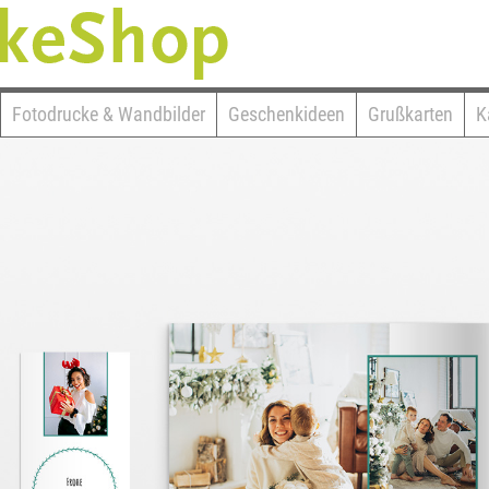
Fotodrucke & Wandbilder
Geschenkideen
Grußkarten
K