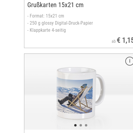
Grußkarten 15x21 cm
- Format: 15x21 cm
- 250 g glossy Digital-Druck-Papier
- Klappkarte 4-seitig
€ 1,1
ab
Merkmale
Format: 13x18 cm
ausbelichtet auf echtem Fotopapier
Einband: matt foliert oder glänzend lackiert
spezielle Leporello-Bindung
16 bis 72 Seiten
eiten
gestaltbares Hardcover
zahlreiche Designvorlagen verfügbar
 cm
Querformat
,5 cm
versandfertig in 3-5 Tagen